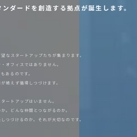
タ
ン
ダ
ー
ド
を
創
造
す
る
拠
点
が
誕
生
し
ま
す。
、有望なスタートアップたちが集まります。
ン・オフィスではありません。
でもあるのです。
知が絶えず循環しつづけます。
スタートアップはいません。
のか。どんな仲間とつながるのか。
長しつづけるのか。それが大切なのです。