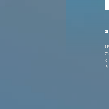
S
プ
る
成