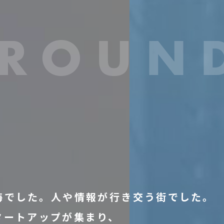
海
で
し
た。
人
や
情
報
が
行
き
交
う
街
で
し
た。
タ
ー
ト
ア
ッ
プ
が
集
ま
り、