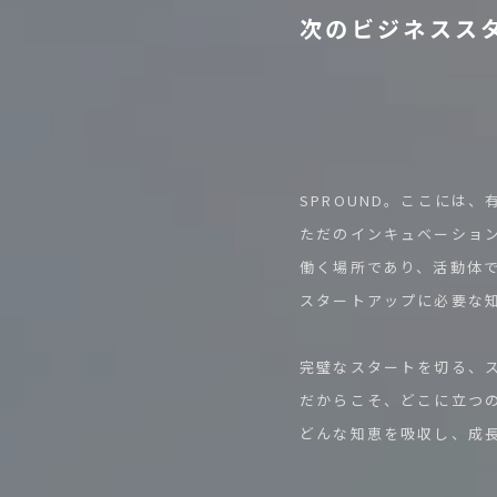
次
の
ビ
ジ
ネ
ス
ス
SPROUND。ここには
ただのインキュベーショ
働く場所であり、活動体
スタートアップに必要な
完璧なスタートを切る、
だからこそ、どこに立つ
どんな知恵を吸収し、成