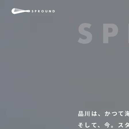
SPROUND
品
川
は、
か
つ
て
そ
し
て、
今。
ス